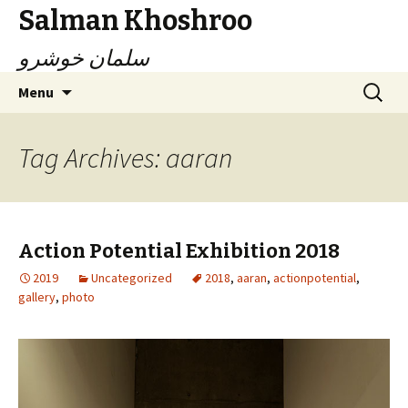
Salman Khoshroo
سلمان خوشرو
Skip
Search
Menu
to
for:
content
Tag Archives: aaran
Action Potential Exhibition 2018
2019
Uncategorized
2018
,
aaran
,
actionpotential
,
gallery
,
photo